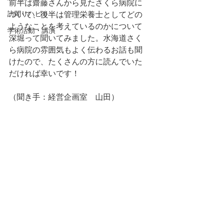
前半は齋藤さんから見たさくら病院に
訪問リハビリ
ついて、後半は管理栄養士としてどの
ようなことを考えているのかについて
学術活動・講演
深堀って聞いてみました。水海道さく
ら病院の雰囲気もよく伝わるお話も聞
けたので、たくさんの方に読んでいた
だければ幸いです！
（聞き手：経営企画室　山田）