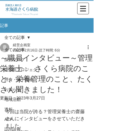
医療法人寛正会
水海道さくら病院
Mitsukaido Sakura Hospital
記事
全ての記事
経営企画室
全ての記事
2023年2月16日
読了時間: 6分
～職員インタビュー～管理
採用ブログ
栄養士 : さくら病院のこ
認知症プロジェクト
と、栄養管理のこと、たく
摂食・嚥下関連
さん聞きました！
お知らせ
更新日：
2023年3月27日
地域活動
透析
今回は当院が誇る？管理栄養士の齋藤
さんにインタビューをさせていただき
ACP
ました。
訪問診療