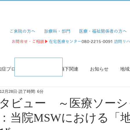
ご来院の方へ
診療科・部門
医療・福祉関係者の方へ
お問合せ・ご相談▶
在宅医療センター
080-2215-0091
訪問リ
知症プロジェクト
摂食・嚥下関連
お知らせ
地域
年12月28日
読了時間: 6分
学術活動・講演
タビュー ～医療ソーシ
：当院MSWにおける「