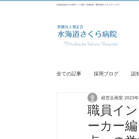
茨城県常総市の水海道さくら病院 | 地域医療・透析医療に力を入れています
医療法人寛正会
水海道さくら病院
Mitsukaido Sakura Hospital
全ての記事
採用ブログ
認
経営企画室
2023
訪問診療
訪問リハビリ
職員イン
ーカー編