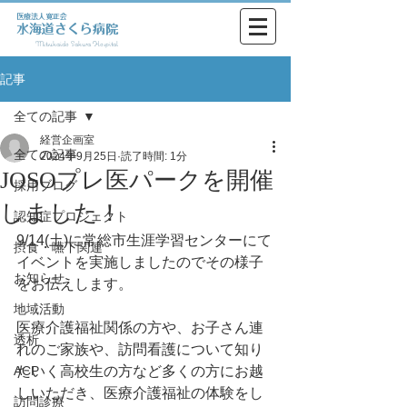
医療法人寛正会
水海道さくら病院
Mitsukaido Sakura Hospital
記事
全ての記事
経営企画室
全ての記事
2024年9月25日
読了時間: 1分
JOSOプレ医パークを開催
採用ブログ
しました！
認知症プロジェクト
9/14(土)に常総市生涯学習センターにて
摂食・嚥下関連
イベントを実施しましたのでその様子
お知らせ
をお伝えします。
地域活動
医療介護福祉関係の方や、お子さん連
透析
れのご家族や、訪問看護について知り
ACP
たいく高校生の方など多くの方にお越
しいただき、医療介護福祉の体験をし
訪問診療