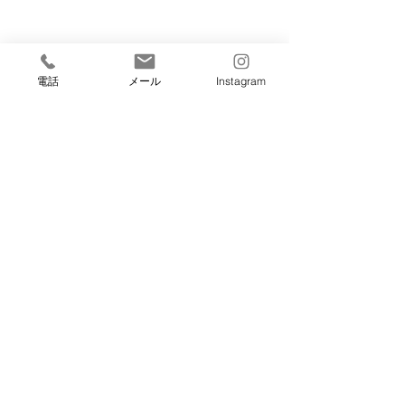
電話
メール
Instagram
栄養の力でつな
ジェクト 2026
キウイフルーツで
プリと、一般財団
第7回移動販売!!
養実践科学戦略機
「栄養の力でつな
ェクト 2026」
https://prtimes.jp/m
p/000000147.0000
l 当院におきまし
200名の方にキウ
診療科・部門のご紹介
採用情報
をお配りしており
外来のご案内
在宅医療について