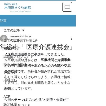
医療法人寛正会
水海道さくら病院
Mitsukaido Sakura Hospital
記事
全ての記事
msakurakintone
全ての記事
7月1日
読了時間: 1分
常総市「 医療介護連携会」
採用ブログ
📍医療介護連携会に参加をしてきました。
認知症プロジェクト
※医療介護連携会とは…
医療機関と介護事業
摂食・嚥下関連
所の専門職が連携を深めるための会議や交流
会の総称
です。高齢者が住み慣れた地域で安
お知らせ
心して暮らし続けられるよう、多職種で情報
地域活動
を共有し、顔の見える関係を築くことを主な
目的としています。
透析
ACP
今回のテーマは“みつかる”と医療・介護が手
訪問診療
掛けるまちづくり