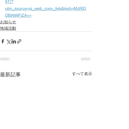
6T/?
utm_source=ig_web_copy_link&igsh=MzRlO
DBiNWFlZA==
お知らせ
地域活動
すべて表示
最新記事